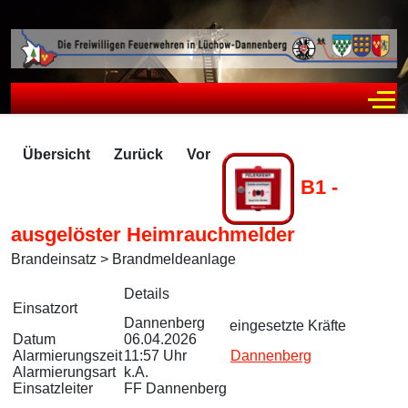
Off
Übersicht
Zurück
Vor
B1 -
ausgelöster Heimrauchmelder
Brandeinsatz > Brandmeldeanlage
Zugriffe 94
Details
Einsatzort
Dannenberg
eingesetzte Kräfte
Datum
06.04.2026
Alarmierungszeit
11:57 Uhr
Dannenberg
Alarmierungsart
k.A.
Einsatzleiter
FF Dannenberg