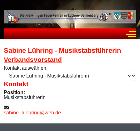
Off
Sabine Lühring - Musikstabsführerin
Verbandsvorstand
Kontakt auswählen:
Kontakt
Position:
Musikstabsführerin
E-Mail:
sabine_luehring@web.de