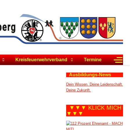
Off-C
Kreisfeuerwehrverband
Termine
Ausbildungs-News
Dein Wissen. Deine Leidenschaft.
Deine Zukunft.
▼▼▼ KLICK MICH
▼▼▼