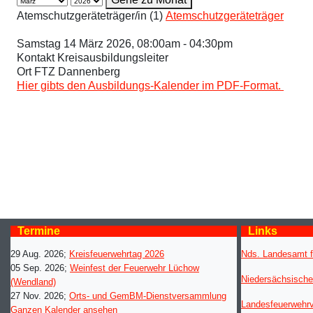
Atemschutzgeräteträger/in (1)
Atemschutzgeräteträger
Samstag 14 März 2026, 08:00am - 04:30pm
Kontakt
Kreisausbildungsleiter
Ort
FTZ Dannenberg
Hier gibts den Ausbildungs-Kalender im PDF-Format.
Termine
Links
29 Aug. 2026
;
Kreisfeuerwehrtag 2026
Nds. Landesamt f
05 Sep. 2026
;
Weinfest der Feuerwehr Lüchow
Niedersächsische
(Wendland)
27 Nov. 2026
;
Orts- und GemBM-Dienstversammlung
Landesfeuerwehr
Ganzen Kalender ansehen