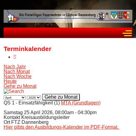
Off
Terminkalender
Nach Jahr
Nach Monat
Nach Woche
Heute
Gehe zu Monat
Gehe zu Monat
QS 1 - Einsatzfähigkeit (1)
MTA (Grundlagen)
Samstag 25 April 2026, 08:00am - 04:30pm
Kontakt
Kreisausbildungsleiter
Ort
FTZ Dannenberg
Hier gibts den Ausbildungs-Kalender im PDF-Format.