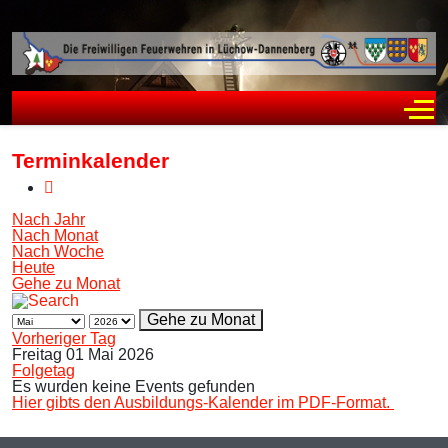
Off
Terminkalender
Nach Jahr
Nach Monat
Nach Woche
Heute
Gehe zu Monat
Gehe zu Monat
Vorheriger Tag
Freitag 01 Mai 2026
Folgetag
Es wurden keine Events gefunden
Hier gibts den Ausbildungs-Kalender im PDF-Format.