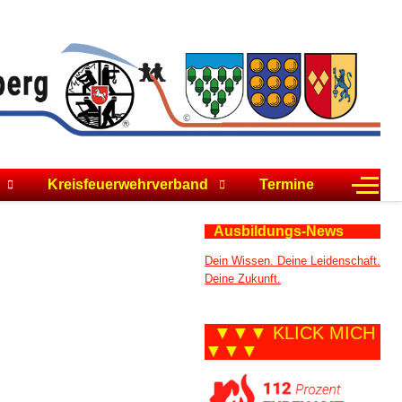
Off-C
Kreisfeuerwehrverband
Termine
Ausbildungs-News
Dein Wissen. Deine Leidenschaft.
Deine Zukunft.
▼▼▼ KLICK MICH
▼▼▼