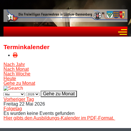
Off
Terminkalender
Nach Jahr
Nach Monat
Nach Woche
Heute
Gehe zu Monat
Gehe zu Monat
Vorheriger Tag
Freitag 22 Mai 2026
Folgetag
Es wurden keine Events gefunden
Hier gibts den Ausbildungs-Kalender im PDF-Format.