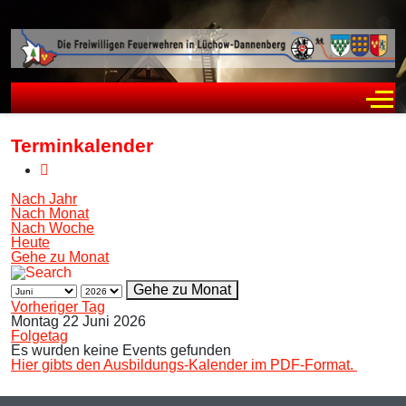
Off
Terminkalender
Nach Jahr
Nach Monat
Nach Woche
Heute
Gehe zu Monat
Gehe zu Monat
Vorheriger Tag
Montag 22 Juni 2026
Folgetag
Es wurden keine Events gefunden
Hier gibts den Ausbildungs-Kalender im PDF-Format.