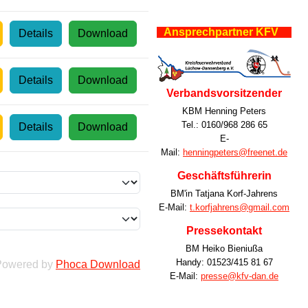
Ansprechpartner KFV
Details
Download
Details
Download
Verbandsvorsitzender
KBM Henning Peters
Tel.: 0160/968 286 65
Details
Download
E-
Mail:
henningpeters@freenet.de
Geschäftsführerin
BM'in Tatjana Korf-Jahrens
E-Mail:
t.korfjahrens@gmail.com
Pressekontakt
BM Heiko Bieniußa
Handy: 01523/415 81 67
Powered by
Phoca Download
E-Mail:
presse@kfv-dan.de