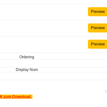
Preview
Preview
Preview
Ordering
Display Num
 FUK zum Download.