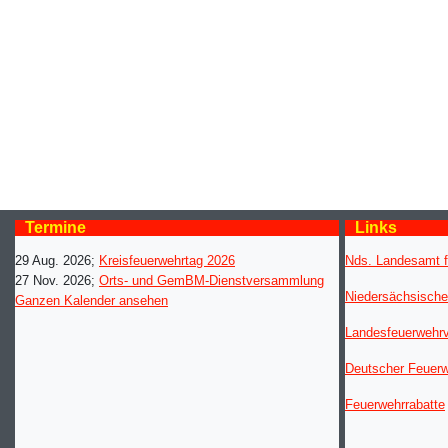
Termine
Links
29 Aug. 2026
;
Kreisfeuerwehrtag 2026
Nds. Landesamt f
27 Nov. 2026
;
Orts- und GemBM-Dienstversammlung
Niedersächsische
Ganzen Kalender ansehen
Landesfeuerwehr
Deutscher Feuer
Feuerwehrrabatte