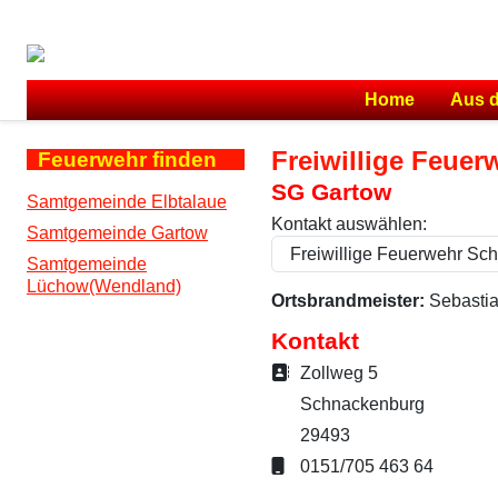
Home
Aus 
Freiwillige Feue
Feuerwehr finden
SG Gartow
Samtgemeinde Elbtalaue
Kontakt auswählen:
Samtgemeinde Gartow
Samtgemeinde
Lüchow(Wendland)
Ortsbrandmeister:
Sebasti
Kontakt
Adresse:
Zollweg 5
Schnackenburg
29493
Mobil:
0151/705 463 64