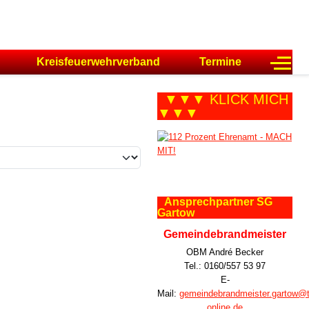
Off-C
Kreisfeuerwehrverband
Termine
▼▼▼ KLICK MICH
▼▼▼
Ansprechpartner SG
Gartow
Gemeindebrandmeister
OBM André Becker
Tel.: 0160/557 53 97
E-
Mail:
gemeindebrandmeister.gartow@t
online.de