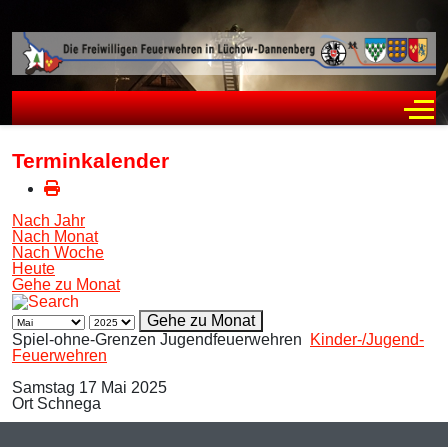
Off
Terminkalender
Nach Jahr
Nach Monat
Nach Woche
Heute
Gehe zu Monat
Gehe zu Monat
Spiel-ohne-Grenzen Jugendfeuerwehren
Kinder-/Jugend-
Feuerwehren
Samstag 17 Mai 2025
Ort
Schnega