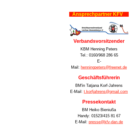
Ansprechpartner KFV
Verbandsvorsitzender
KBM Henning Peters
Tel.: 0160/968 286 65
E-
Mail:
henningpeters@freenet.de
Geschäftsführerin
BM'in Tatjana Korf-Jahrens
E-Mail:
t.korfjahrens@gmail.com
Pressekontakt
BM Heiko Bieniußa
Handy: 01523/415 81 67
E-Mail:
presse@kfv-dan.de