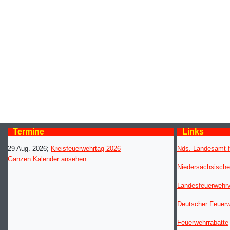
Termine
Links
29 Aug. 2026
;
Kreisfeuerwehrtag 2026
Nds. Landesamt f
Ganzen Kalender ansehen
Niedersächsische
Landesfeuerwehr
Deutscher Feuer
Feuerwehrrabatte