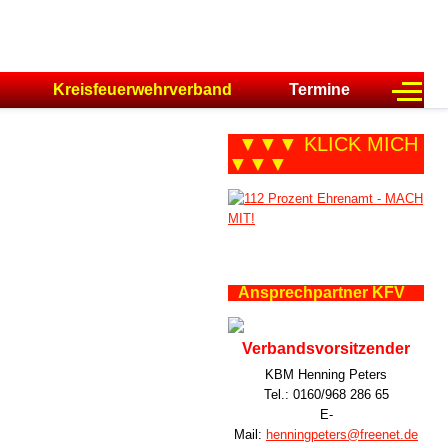
Off-C
Kreisfeuerwehrverband
Termine
▼▼▼ KLICK MICH
▼▼▼
Ansprechpartner KFV
Verbandsvorsitzender
KBM Henning Peters
Tel.: 0160/968 286 65
E-
Mail:
henningpeters@freenet.de