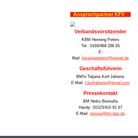
Ansprechpartner KFV
Verbandsvorsitzender
KBM Henning Peters
Tel.: 0160/968 286 65
E-
Mail:
henningpeters@freenet.de
Geschäftsführerin
BM'in Tatjana Korf-Jahrens
E-Mail:
t.korfjahrens@gmail.com
Pressekontakt
BM Heiko Bieniußa
Handy: 01523/415 81 67
E-Mail:
presse@kfv-dan.de