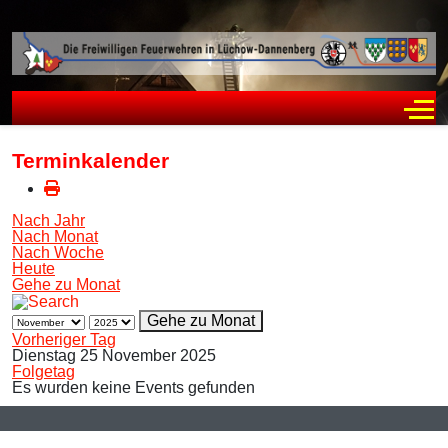
Off
Terminkalender
Nach Jahr
Nach Monat
Nach Woche
Heute
Gehe zu Monat
Gehe zu Monat
Vorheriger Tag
Dienstag 25 November 2025
Folgetag
Es wurden keine Events gefunden