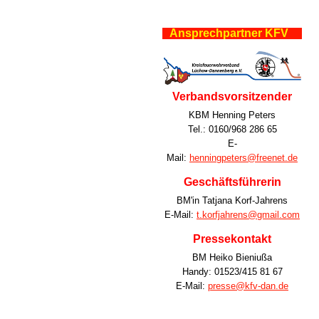
Ansprechpartner KFV
Verbandsvorsitzender
KBM Henning Peters
Tel.: 0160/968 286 65
E-
Mail:
henningpeters@freenet.de
Geschäftsführerin
BM'in Tatjana Korf-Jahrens
E-Mail:
t.korfjahrens@gmail.com
Pressekontakt
BM Heiko Bieniußa
Handy: 01523/415 81 67
E-Mail:
presse@kfv-dan.de