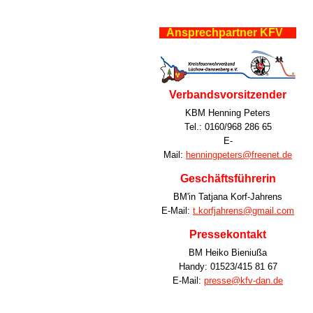
Ansprechpartner KFV
Verbandsvorsitzender
KBM Henning Peters
Tel.: 0160/968 286 65
E-
Mail:
henningpeters@freenet.de
Geschäftsführerin
BM'in Tatjana Korf-Jahrens
E-Mail:
t.korfjahrens@gmail.com
Pressekontakt
BM Heiko Bieniußa
Handy: 01523/415 81 67
E-Mail:
presse@kfv-dan.de