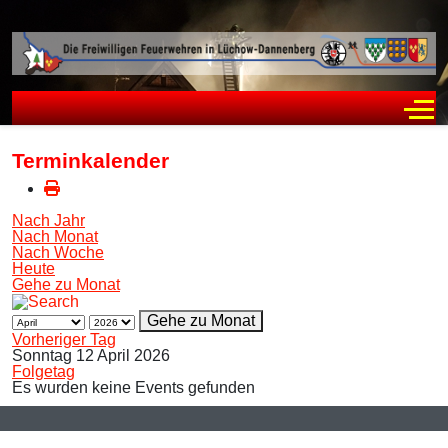
Off
Terminkalender
Nach Jahr
Nach Monat
Nach Woche
Heute
Gehe zu Monat
Gehe zu Monat
Vorheriger Tag
Sonntag 12 April 2026
Folgetag
Es wurden keine Events gefunden