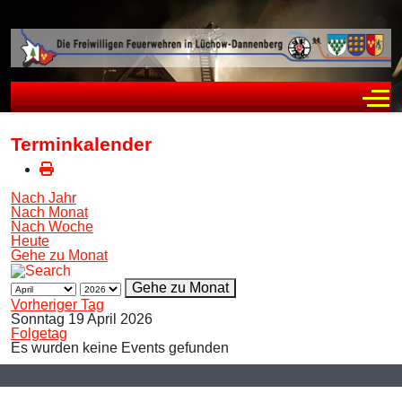
Off
Terminkalender
Nach Jahr
Nach Monat
Nach Woche
Heute
Gehe zu Monat
Gehe zu Monat
Vorheriger Tag
Sonntag 19 April 2026
Folgetag
Es wurden keine Events gefunden