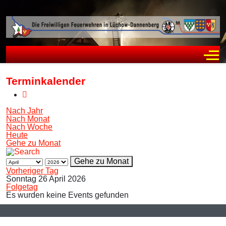
Off
Terminkalender
Nach Jahr
Nach Monat
Nach Woche
Heute
Gehe zu Monat
Gehe zu Monat
Vorheriger Tag
Sonntag 26 April 2026
Folgetag
Es wurden keine Events gefunden