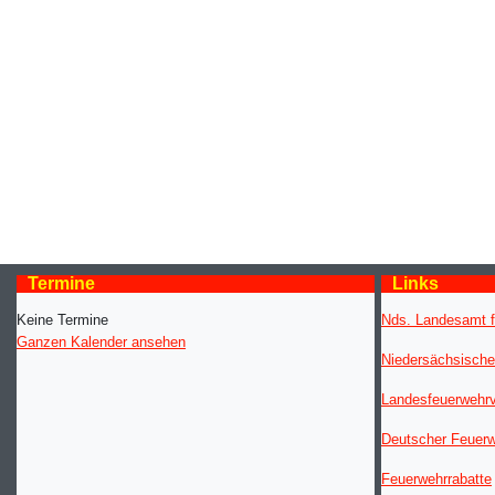
Termine
Links
Keine Termine
Nds. Landesamt f
Ganzen Kalender ansehen
Niedersächsische
Landesfeuerwehr
Deutscher Feuer
Feuerwehrrabatte