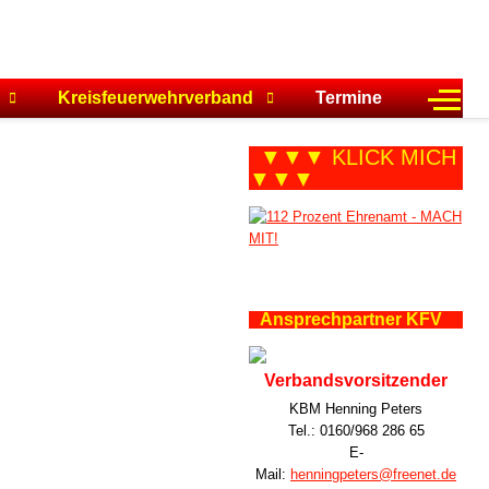
Off-C
Kreisfeuerwehrverband
Termine
▼▼▼ KLICK MICH
▼▼▼
Ansprechpartner KFV
Verbandsvorsitzender
KBM Henning Peters
Tel.: 0160/968 286 65
E-
Mail:
henningpeters@freenet.de