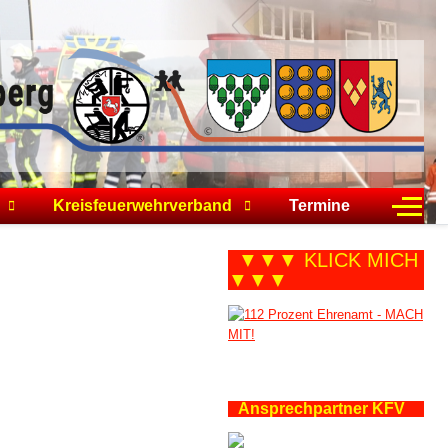
Off-C
Kreisfeuerwehrverband
Termine
▼▼▼ KLICK MICH
▼▼▼
Ansprechpartner KFV