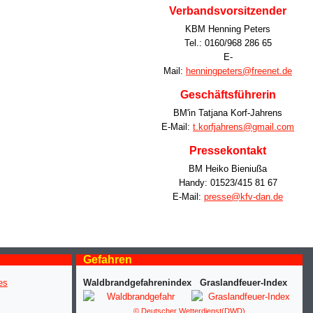
Verbandsvorsitzender
KBM Henning Peters
Tel.: 0160/968 286 65
E-
Mail:
henningpeters@freenet.de
Geschäftsführerin
BM'in Tatjana Korf-Jahrens
E-Mail:
t.korfjahrens@gmail.com
Pressekontakt
BM Heiko Bieniußa
Handy: 01523/415 81 67
E-Mail:
presse@kfv-dan.de
Gefahren
Waldbrandgefahrenindex
Graslandfeuer-Index
© Deutscher Wetterdienst(DWD)