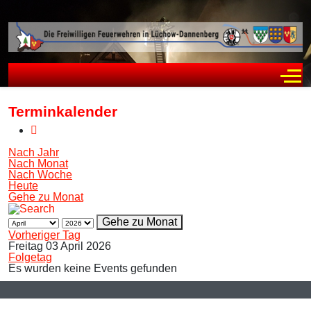
Off
Terminkalender
Nach Jahr
Nach Monat
Nach Woche
Heute
Gehe zu Monat
Gehe zu Monat
Vorheriger Tag
Freitag 03 April 2026
Folgetag
Es wurden keine Events gefunden