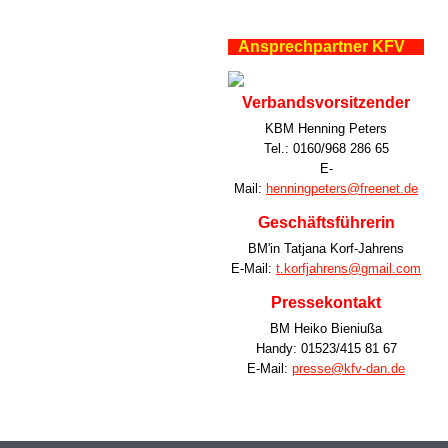
Ansprechpartner KFV
Verbandsvorsitzender
KBM Henning Peters
Tel.: 0160/968 286 65
E-
Mail:
henningpeters@freenet.de
Geschäftsführerin
BM'in Tatjana Korf-Jahrens
E-Mail:
t.korfjahrens@gmail.com
Pressekontakt
BM Heiko Bieniußa
Handy: 01523/415 81 67
E-Mail:
presse@kfv-dan.de