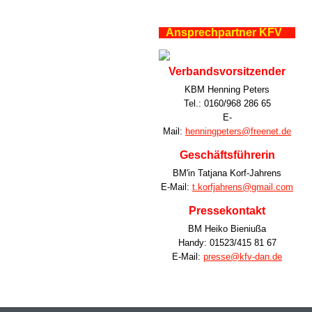
Ansprechpartner KFV
Verbandsvorsitzender
KBM Henning Peters
Tel.: 0160/968 286 65
E-
Mail:
henningpeters@freenet.de
Geschäftsführerin
BM'in Tatjana Korf-Jahrens
E-Mail:
t.korfjahrens@gmail.com
Pressekontakt
BM Heiko Bieniußa
Handy: 01523/415 81 67
E-Mail:
presse@kfv-dan.de