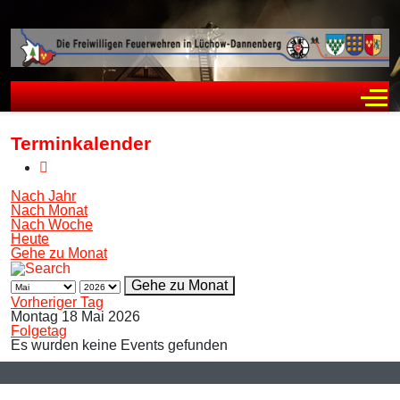
Off
Terminkalender
Nach Jahr
Nach Monat
Nach Woche
Heute
Gehe zu Monat
Gehe zu Monat
Vorheriger Tag
Montag 18 Mai 2026
Folgetag
Es wurden keine Events gefunden