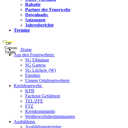
Rabatte
Partner der Feuerwehr
Downloads:
Satzungen
Jahresberichte
Termine
Off-
Canvas
Home
Toggle
Aus den Feuerwehren
SG Elbtalaue
SG Gartow
SG Lüchow (W)
Einsätze
Unsere Ortsfeuerwehren
Kreisfeuerwehr
KFB
Fachzug Gefahrgut
TEL/ZFE
FTZ
Kreiskommando
Wettbewerbsbestimmungen
Ausbildung
Ausbildungstermine