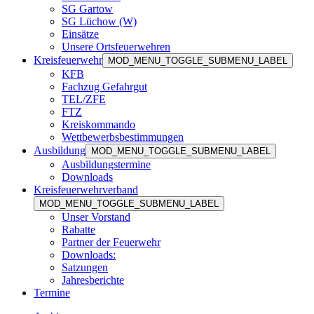
SG Gartow
SG Lüchow (W)
Einsätze
Unsere Ortsfeuerwehren
Kreisfeuerwehr
MOD_MENU_TOGGLE_SUBMENU_LABEL
KFB
Fachzug Gefahrgut
TEL/ZFE
FTZ
Kreiskommando
Wettbewerbsbestimmungen
Ausbildung
MOD_MENU_TOGGLE_SUBMENU_LABEL
Ausbildungstermine
Downloads
Kreisfeuerwehrverband
MOD_MENU_TOGGLE_SUBMENU_LABEL
Unser Vorstand
Rabatte
Partner der Feuerwehr
Downloads:
Satzungen
Jahresberichte
Termine