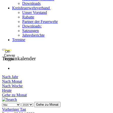
Downloads
Kreisfeuerwehrverband
Unser Vorstand
Rabatte
Partner der Feuerwehr
Downloads:
Satzungen
Jahresberichte
Termine
Off-
Canvas
Terminkalender
Toggle
Nach Jahr
Nach Monat
Nach Woche
Heute
Gehe zu Monat
Gehe zu Monat
Vorheriger Tag