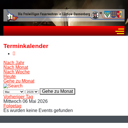
Off
Terminkalender
Nach Jahr
Nach Monat
Nach Woche
Heute
Gehe zu Monat
Gehe zu Monat
Vorheriger Tag
Mittwoch 06 Mai 2026
Folgetag
Es wurden keine Events gefunden