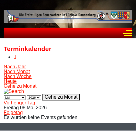
Off
Terminkalender
Nach Jahr
Nach Monat
Nach Woche
Heute
Gehe zu Monat
Gehe zu Monat
Vorheriger Tag
Freitag 08 Mai 2026
Folgetag
Es wurden keine Events gefunden