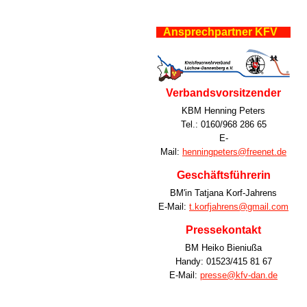
Ansprechpartner KFV
Verbandsvorsitzender
KBM Henning Peters
Tel.: 0160/968 286 65
E-
Mail:
henningpeters@freenet.de
Geschäftsführerin
BM'in Tatjana Korf-Jahrens
E-Mail:
t.korfjahrens@gmail.com
Pressekontakt
BM Heiko Bieniußa
Handy: 01523/415 81 67
E-Mail:
presse@kfv-dan.de