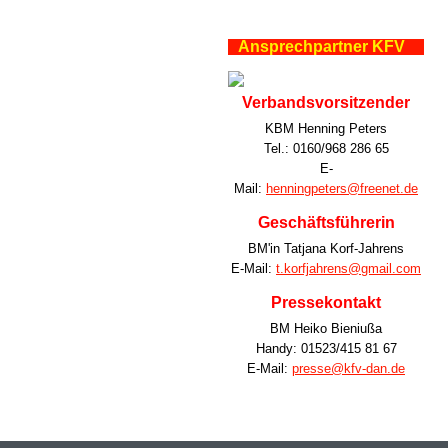
Ansprechpartner KFV
Verbandsvorsitzender
KBM Henning Peters
Tel.: 0160/968 286 65
E-
Mail:
henningpeters@freenet.de
Geschäftsführerin
BM'in Tatjana Korf-Jahrens
E-Mail:
t.korfjahrens@gmail.com
Pressekontakt
BM Heiko Bieniußa
Handy: 01523/415 81 67
E-Mail:
presse@kfv-dan.de