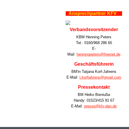
Ansprechpartner KFV
Verbandsvorsitzender
KBM Henning Peters
Tel.: 0160/968 286 65
E-
Mail:
henningpeters@freenet.de
Geschäftsführerin
BM'in Tatjana Korf-Jahrens
E-Mail:
t.korfjahrens@gmail.com
Pressekontakt
BM Heiko Bieniußa
Handy: 01523/415 81 67
E-Mail:
presse@kfv-dan.de