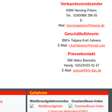
Verbandsvorsitzender
KBM Henning Peters
Tel.: 0160/968 286 65
E-
Mail:
henningpeters@freenet.de
Geschäftsführerin
BM'in Tatjana Korf-Jahrens
E-Mail:
t.korfjahrens@gmail.com
Pressekontakt
BM Heiko Bieniußa
Handy: 01523/415 81 67
E-Mail:
presse@kfv-dan.de
Gefahren
Waldbrandgefahrenindex
Graslandfeuer-Index
© Deutscher Wetterdienst(DWD)