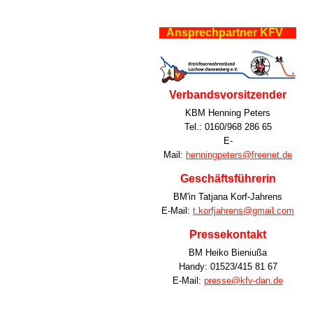
Ansprechpartner KFV
Verbandsvorsitzender
KBM Henning Peters
Tel.: 0160/968 286 65
E-
Mail:
henningpeters@freenet.de
Geschäftsführerin
BM'in Tatjana Korf-Jahrens
E-Mail:
t.korfjahrens@gmail.com
Pressekontakt
BM Heiko Bieniußa
Handy: 01523/415 81 67
E-Mail:
presse@kfv-dan.de