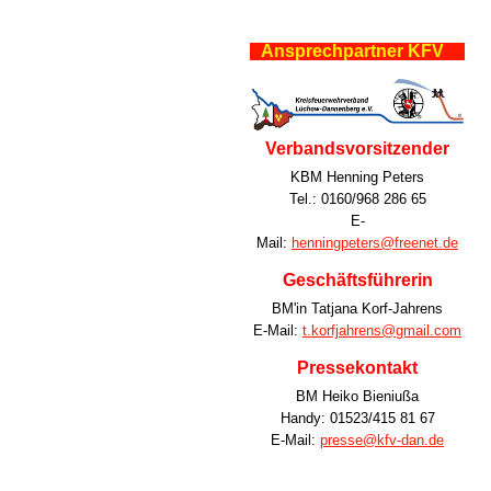
Ansprechpartner KFV
Verbandsvorsitzender
KBM Henning Peters
Tel.: 0160/968 286 65
E-
Mail:
henningpeters@freenet.de
Geschäftsführerin
BM'in Tatjana Korf-Jahrens
E-Mail:
t.korfjahrens@gmail.com
Pressekontakt
BM Heiko Bieniußa
Handy: 01523/415 81 67
E-Mail:
presse@kfv-dan.de