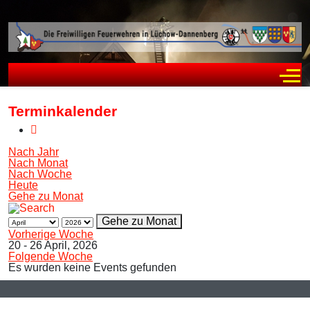
Off
Terminkalender
Nach Jahr
Nach Monat
Nach Woche
Heute
Gehe zu Monat
Gehe zu Monat
Vorherige Woche
20 - 26 April, 2026
Folgende Woche
Es wurden keine Events gefunden