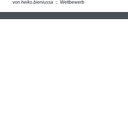
von
heiko.bieniussa
:: Wettbewerb