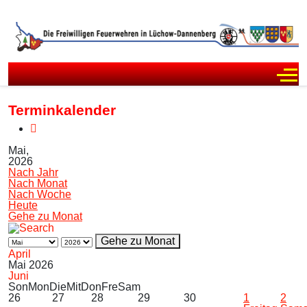
Off
Terminkalender
Mai,
2026
Nach Jahr
Nach Monat
Nach Woche
Heute
Gehe zu Monat
Gehe zu Monat
April
Mai 2026
Juni
Son
Mon
Die
Mit
Don
Fre
Sam
26
27
28
29
30
1
2