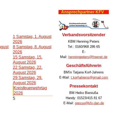
Ansprechpartner KFV
Verbandsvorsitzender
1
Samstag, 1. August
KBM Henning Peters
2026
Tel.: 0160/968 286 65
ugust
8
Samstag, 8. August
E-
2026
Mail:
henningpeters@freenet.de
15
Samstag, 15.
August 2026
Geschäftsführerin
22
Samstag, 22.
BM'in Tatjana Korf-Jahrens
August 2026
E-Mail:
t.korfjahrens@gmail.com
29
Samstag, 29.
August 2026
Pressekontakt
Kreisfeuerwehrtag
BM Heiko Bieniußa
2026
Handy: 01523/415 81 67
5
E-Mail:
presse@kfv-dan.de