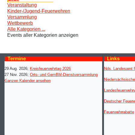
Veranstaltung
Kinder-/Jugend-Feuerwehren
Versammlung
Wettbewerb
Alle Kategorien ...
Events aller Kategorien anzeigen
Termine
Links
29 Aug. 2026
;
Kreisfeuerwehrtag 2026
Nds. Landesamt f
27 Nov. 2026
;
Orts- und GemBM-Dienstversammlung
Niedersächsische
Ganzen Kalender ansehen
Landesfeuerwehr
Deutscher Feuer
Feuerwehrrabatte