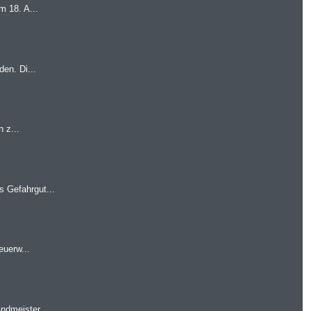
m 18. A...
en. Di...
 z...
 Gefahrgut...
euerw...
ndmeister...