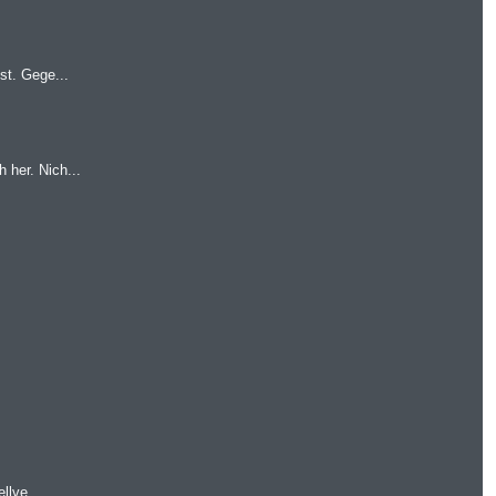
st. Gege...
her. Nich...
llve...