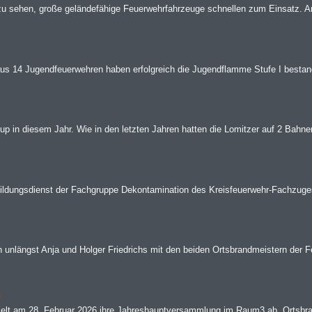
 zu sehen, große geländefähige Feuerwehrfahrzeuge schnellen zum Einsatz. A
us 14 Jugendfeuerwehren haben erfolgreich die Jugendflamme Stufe I bestand
up in diesem Jahr. Wie in den letzten Jahren hatten die Lomitzer auf 2 Bahnen
ldungsdienst der Fachgruppe Dekontamination des Kreisfeuerwehr-Fachzuges
 unlängst Anja und Holger Friedrichs mit den beiden Ortsbrandmeistern der F
.
ielt am 28. Februar 2026 ihre Jahreshauptversammlung im Raum3 ab. Ortsbra