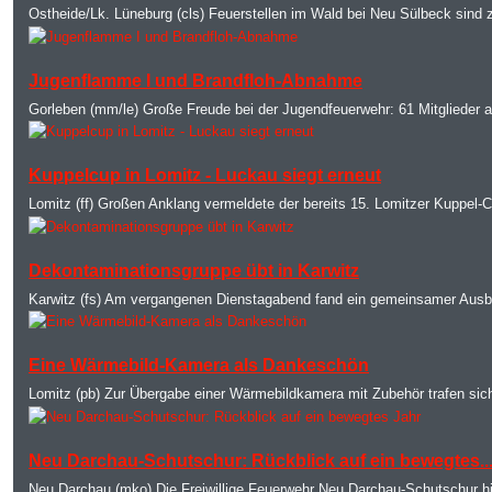
Ostheide/Lk. Lüneburg (cls) Feuerstellen im Wald bei Neu Sülbeck sind
MOD_JTCS_VIEW_ARTICLE_LINK
MOD_JTCS_VIEW_FULL_IMAGE
Jugenflamme I und Brandfloh-Abnahme
Gorleben (mm/le) Große Freude bei der Jugendfeuerwehr: 61 Mitglieder a
MOD_JTCS_VIEW_ARTICLE_LINK
MOD_JTCS_VIEW_FULL_IMAGE
Kuppelcup in Lomitz - Luckau siegt erneut
Lomitz (ff) Großen Anklang vermeldete der bereits 15. Lomitzer Kuppel-C
MOD_JTCS_VIEW_ARTICLE_LINK
MOD_JTCS_VIEW_FULL_IMAGE
Dekontaminationsgruppe übt in Karwitz
Karwitz (fs) Am vergangenen Dienstagabend fand ein gemeinsamer Ausbi
MOD_JTCS_VIEW_ARTICLE_LINK
MOD_JTCS_VIEW_FULL_IMAGE
Eine Wärmebild-Kamera als Dankeschön
Lomitz (pb) Zur Übergabe einer Wärmebildkamera mit Zubehör trafen sich
MOD_JTCS_VIEW_ARTICLE_LINK
MOD_JTCS_VIEW_FULL_IMAGE
Neu Darchau-Schutschur: Rückblick auf ein bewegtes..
Neu Darchau (mko) Die Freiwillige Feuerwehr Neu Darchau-Schutschur h