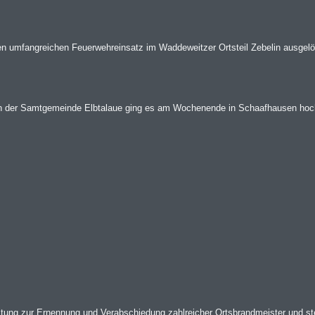
n umfangreichen Feuerwehreinsatz im Waddeweitzer Ortsteil Zebelin ausgelö
en der Samtgemeinde Elbtalaue ging es am Wochenende in Schaafhausen hoch 
ltung zur Ernennung und Verabschiedung zahlreicher Ortsbrandmeister und ste