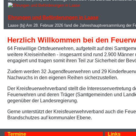
MOD_JTCS_VIEW_ARTICLE_LINK
MOD_JTCS_VIEW_FULL_IMAGE
Ehrungen und Beförderungen in Laase
Laase (bj) Am 28. Februar 2026 fand die Jahreshauptversammlung der F
Herzlich Willkommen bei den Feuer
64 Freiwillige Ortsfeuerwehren, aufgeteilt auf drei Samtg
weitere Kreiseinheiten - insgesamt sind rund 2.900 Männer
engagiert und tragen somit ihren Teil zur Sicherheit der Bev
Zudem werden 32 Jugendfeuerwehren und 29 Kinderfeuerw
Nachwuchs in den eigenen Reihen sicherzustellen.
Der Kreisfeuerwehrverband stellt die Interessenvertretung d
Feuerwehren und deren Träger (Samtgemeinden und Landk
gegenüber der Landesregierung.
Gerne unterstützt der Kreisfeuerwehrverband auch die Fe
Brandschutzes auf kommunaler Ebene.
Termine
Links