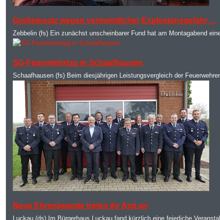
MOD_JTCS_VIEW_ARTICLE_LINK
MOD_JTCS_VIEW_FULL_IMAGE
Großeinsatz wegen vermeintlicher Explosionsgefahr ...
Zebbelin (fs) Ein zunächst unscheinbarer Fund hat am Montagabend eine
MOD_JTCS_VIEW_ARTICLE_LINK
MOD_JTCS_VIEW_FULL_IMAGE
SG-Feuerwehrtag in Schaafhausen
Schaafhausen (fs) Beim diesjährigen Leistungsvergleich der Feuerwehr
MOD_JTCS_VIEW_ARTICLE_LINK
MOD_JTCS_VIEW_FULL_IMAGE
Neue Ehrenbeamte treten ihr Amt an
Luckau (ds) Im Bürgerhaus Luckau fand kürzlich eine feierliche Veransta