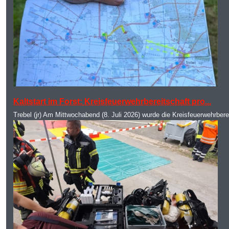
MOD_JTCS_VIEW_ARTICLE_LINK
MOD_JTCS_VIEW_FULL_IMAGE
Kaltstart im Forst: Kreisfeuerwehrbereitschaft pro...
Trebel (jr) Am Mittwochabend (8. Juli 2026) wurde die Kreisfeuerwehrbere