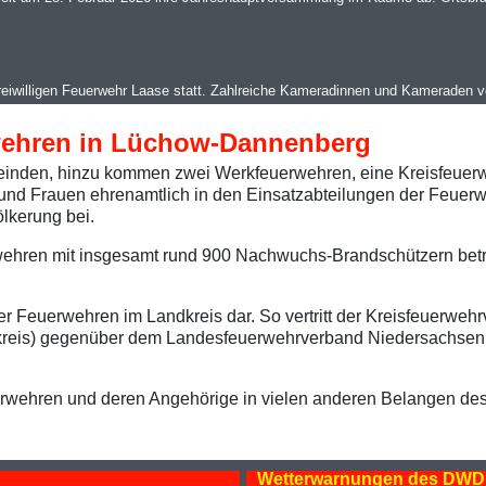
reiwilligen Feuerwehr Laase statt. Zahlreiche Kameradinnen und Kameraden 
wehren in Lüchow-Dannenberg
emeinden, hinzu kommen zwei Werkfeuerwehren, eine Kreisfeuerw
 und Frauen ehrenamtlich in den Einsatzabteilungen der Feuer
ölkerung bei.
ehren mit insgesamt rund 900 Nachwuchs-Brandschützern betr
er Feuerwehren im Landkreis dar. So vertritt der Kreisfeuerweh
reis) gegenüber dem Landesfeuerwehrverband Niedersachsen
uerwehren und deren Angehörige in vielen anderen Belangen d
Wetterwarnungen des DWD