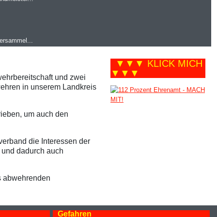
versammel...
▼▼▼ KLICK MICH
▼▼▼
ehrbereitschaft und zwei
wehren in unserem Landkreis
ieben, um auch den
rverband die Interessen der
 und dadurch auch
es abwehrenden
Gefahren