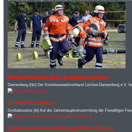
MOD_JTCS_VIEW_ARTICLE_LINK
MOD_JTCS_VIEW_FULL_IMAGE
Kreisfeuerwehrtag 2027: Ausrichter steht fest
Dannenberg (hbi) Der Kreisfeuerwehrverband Lüchow-Dannenberg e.V. fei
MOD_JTCS_VIEW_ARTICLE_LINK
MOD_JTCS_VIEW_FULL_IMAGE
20 Jahre FF Lemgow
Großwitzeetze (lb) Auf der Jahreshauptversammlung der Freiwilligen Feuer
MOD_JTCS_VIEW_ARTICLE_LINK
MOD_JTCS_VIEW_FULL_IMAGE
Vegetationsbrandausbildung im Bilmer Strauch