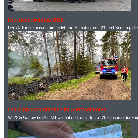
MOD_JTCS_VIEW_ARTICLE_LINK
MOD_JTCS_VIEW_FULL_IMAGE
Kreisfeuerwehrtag 2026
Der 74. Kreisfeuerwehrtag findet am Samstag, den 29. und Sonntag, de
MOD_JTCS_VIEW_ARTICLE_LINK
MOD_JTCS_VIEW_FULL_IMAGE
5.000 qm Wald brennen im Gartower Forst
Wirl/SG Gartow (ls) Am Mittwochabend, den 15. Juli 2026, wurde die Fre