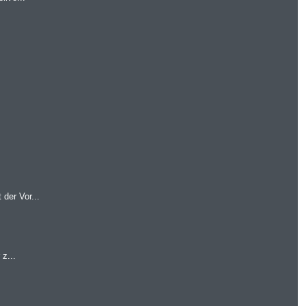
der Vor...
z...