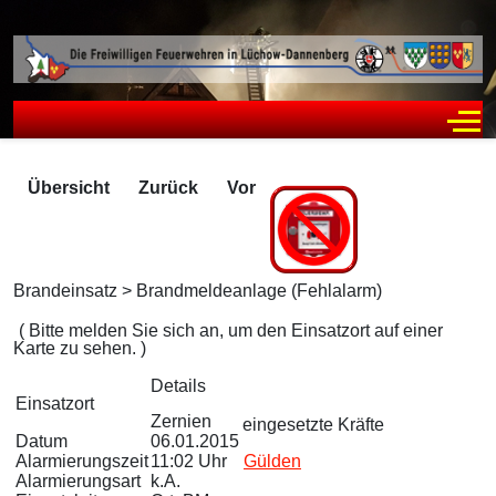
Off
Übersicht
Zurück
Vor
Brandeinsatz > Brandmeldeanlage (Fehlalarm)
Zugriffe 2282
( Bitte melden Sie sich an, um den Einsatzort auf einer
Karte zu sehen. )
Details
Einsatzort
Zernien
eingesetzte Kräfte
Datum
06.01.2015
Alarmierungszeit
11:02 Uhr
Gülden
Alarmierungsart
k.A.