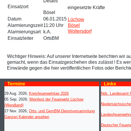
Details
Einsatzort
eingesetzte Kräfte
Bösel
Datum
06.01.2015
Lüchow
Alarmierungszeit
11:20 Uhr
Bösel
Woltersdorf
Alarmierungsart
k.A.
Einsatzleiter
OrtsBM
Wichtiger Hinweis: Auf unserer Internetseite berichten wir a
gemacht, wenn das Einsatzgeschehen dies zulässt ! Es werden
Einwände gegen die hier veröffentlichen Fotos oder Berich
Termine
Links
29 Aug. 2026
;
Kreisfeuerwehrtag 2026
Nds. Landesamt f
05 Sep. 2026
;
Weinfest der Feuerwehr Lüchow
Niedersächsische
(Wendland)
27 Nov. 2026
;
Orts- und GemBM-Dienstversammlung
Landesfeuerwehr
Ganzen Kalender ansehen
Deutscher Feuer