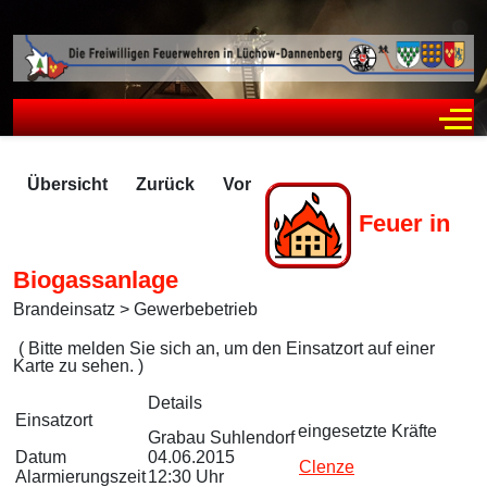
Off
Übersicht
Zurück
Vor
Feuer in
Biogassanlage
Brandeinsatz > Gewerbebetrieb
Zugriffe 1953
( Bitte melden Sie sich an, um den Einsatzort auf einer
Karte zu sehen. )
Details
Einsatzort
eingesetzte Kräfte
Grabau Suhlendorf
Datum
04.06.2015
Clenze
Alarmierungszeit
12:30 Uhr