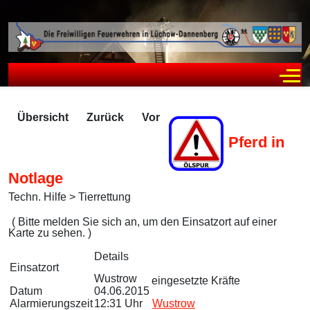
Off
Übersicht
Zurück
Vor
Pferd in
Notlage
Techn. Hilfe > Tierrettung
Zugriffe 2365
( Bitte melden Sie sich an, um den Einsatzort auf einer
Karte zu sehen. )
Details
Einsatzort
Wustrow
eingesetzte Kräfte
Datum
04.06.2015
Alarmierungszeit
12:31 Uhr
Wustrow