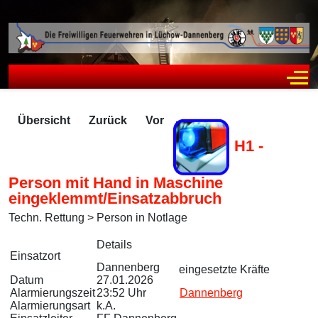
Off
Übersicht
Zurück
Vor
H1 -
Person mit Hand in Maschine
eingeklemmt/Einsatzabbruch
Techn. Rettung > Person in Notlage
Zugriffe 244
Details
Einsatzort
Dannenberg
eingesetzte Kräfte
Datum
27.01.2026
Alarmierungszeit
23:52 Uhr
Dannenberg
Alarmierungsart
k.A.