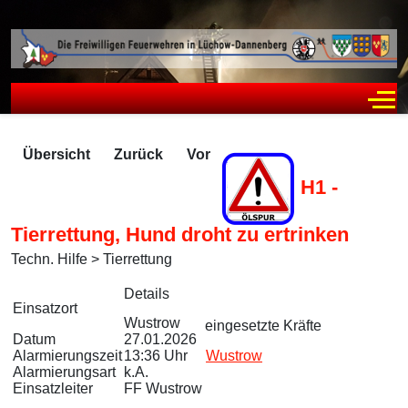
Off
Übersicht
Zurück
Vor
H1 -
Tierrettung, Hund droht zu ertrinken
Techn. Hilfe > Tierrettung
Zugriffe 245
Details
Einsatzort
Wustrow
eingesetzte Kräfte
Datum
27.01.2026
Alarmierungszeit
13:36 Uhr
Wustrow
Alarmierungsart
k.A.
Einsatzleiter
FF Wustrow