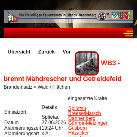
Off
Übersicht
Zurück
Vor
WB3 -
brennt Mähdrescher und Getreidefeld
Brandeinsatz > Wald / Flächen
Zugriffe 72
eingesetzte Kräfte
Details
Splietau
Einsatzort
Breese/Marsch
Splietau
Dannenberg
Datum
27.06.2026
Göhrde-Metzingen
Alarmierungszeit
19:24 Uhr
Gusborn
Hitzacker
Alarmierungsart
k.A.