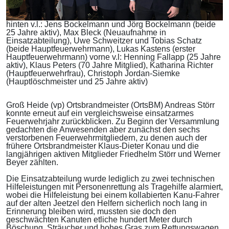
hinten v.l.: Jens Bockelmann und Jörg Bockelmann (beide
25 Jahre aktiv), Max Bleck (Neuaufnahme in
Einsatzabteilung), Uwe Schweitzer und Tobias Schatz
(beide Hauptfeuerwehrmann), Lukas Kastens (erster
Hauptfeuerwehrmann) vorne v.l: Henning Fallapp (25 Jahre
aktiv), Klaus Peters (70 Jahre Mitglied), Katharina Richter
(Hauptfeuerwehrfrau), Christoph Jordan-Siemke
(Hauptlöschmeister und 25 Jahre aktiv)
Groß Heide (vp) Ortsbrandmeister (OrtsBM) Andreas Störr
konnte erneut auf ein vergleichsweise einsatzarmes
Feuerwehrjahr zurückblicken. Zu Beginn der Versammlung
gedachten die Anwesenden aber zunächst den sechs
verstorbenen Feuerwehrmitgliedern, zu denen auch der
frühere Ortsbrandmeister Klaus-Dieter Konau und die
langjährigen aktiven Mitglieder Friedhelm Störr und Werner
Beyer zählten.
Die Einsatzabteilung wurde lediglich zu zwei technischen
Hilfeleistungen mit Personenrettung als Tragehilfe alarmiert,
wobei die Hilfeleistung bei einem kollabierten Kanu-Fahrer
auf der alten Jeetzel den Helfern sicherlich noch lang in
Erinnerung bleiben wird, mussten sie doch den
geschwächten Kanuten etliche hundert Meter durch
Böschung, Sträucher und hohes Gras zum Rettungswagen