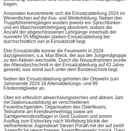
tragen.
Ansonsten konzentrierte sich die Einsatzabteilung 2024 im
Wesentlichen auf die Aus- und Weiterbildung. Neben drei
Truppführerlehrgängen wurden jeweils ein Sprechfunker-
und ein Maschinistenlehrgang absolviert, sodass die
Anzahl der abgeschlossenen Lehrgänge innerhalb der
nunmehr 55 Mitglieder starken Einsatzabteilung bei
durchschnittlich vier je Einsatzkraft liegt.
Drei Einsatzkräfte konnte die Feuerwehr in 2024
dazugewinnen, u.a. Max Bleck, der aus der Jungendgruppe
zu den Aktiven wechselte. Durch die Neuaufnahmen wurde
der Altersdurchschnitt in der Einsatzabteilung auf 43 Jahre
gesenkt, was somit auch unter dem Bundesschnitt liegt.
Neben der Einsatzabteilung gehörten der Ortswehr zum
Jahresende 2024 16 Altersabteilungs- und 99
Fördermitglieder an.
Über ein erfreulich abwechslungsreiches und aktives Jahr
mit Stationsausbildung an verschiedenen
Feuerlöschgeräten, Organisation des Osterfeuers,
Teilnahme am Kreisfeuerwehrtag sowie am
Samtgemeindezeltlager in Groß Gusborn und einem
Ausflug zum Eishockey nach Wolfsburg blickte der
stellvertretene Jugendwart Steven Porath mit der auf zwölf
Jugendliche gewachsenen Jugendfeuerwehr zurück. Ganz