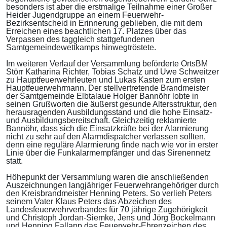
besonders ist aber die erstmalige Teilnahme einer Großer
Heider Jugendgruppe an einem Feuerwehr-
Bezirksentscheid in Erinnerung geblieben, die mit dem
Erreichen eines beachtlichen 17. Platzes über das
Verpassen des taggleich stattgefundenen
Samtgemeindewettkamps hinwegtröstete.
Im weiteren Verlauf der Versammlung beförderte OrtsBM
Störr Katharina Richter, Tobias Schatz und Uwe Schweitzer
zu Hauptfeuerwehrleuten und Lukas Kasten zum ersten
Hauptfeuerwehrmann. Der stellvertretende Brandmeister
der Samtgemeinde Elbtalaue Holger Bannöhr lobte in
seinen Grußworten die äußerst gesunde Altersstruktur, den
herausragenden Ausbildungsstand und die hohe Einsatz-
und Ausbildungsbereitschaft. Gleichzeitig reklamierte
Bannöhr, dass sich die Einsatzkräfte bei der Alarmierung
nicht zu sehr auf den Alarmdispatcher verlassen sollten,
denn eine reguläre Alarmierung finde nach wie vor in erster
Linie über die Funkalarmempfänger und das Sirenennetz
statt.
Höhepunkt der Versammlung waren die anschließenden
Auszeichnungen langjähriger Feuerwehrangehöriger durch
den Kreisbrandmeister Henning Peters. So verlieh Peters
seinem Vater Klaus Peters das Abzeichen des
Landesfeuerwehrverbandes für 70 jährige Zugehörigkeit
und Christoph Jordan-Siemke, Jens und Jörg Bockelmann
und Henning Fallapp das Feuerwehr-Ehrenzeichen des