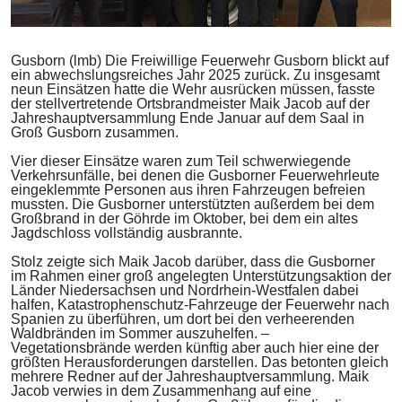
Gusborn (lmb) Die Freiwillige Feuerwehr Gusborn blickt auf
ein abwechslungsreiches Jahr 2025 zurück. Zu insgesamt
neun Einsätzen hatte die Wehr ausrücken müssen, fasste
der stellvertretende Ortsbrandmeister Maik Jacob auf der
Jahreshauptversammlung Ende Januar auf dem Saal in
Groß Gusborn zusammen.
Vier dieser Einsätze waren zum Teil schwerwiegende
Verkehrsunfälle, bei denen die Gusborner Feuerwehrleute
eingeklemmte Personen aus ihren Fahrzeugen befreien
mussten. Die Gusborner unterstützten außerdem bei dem
Großbrand in der Göhrde im Oktober, bei dem ein altes
Jagdschloss vollständig ausbrannte.
Stolz zeigte sich Maik Jacob darüber, dass die Gusborner
im Rahmen einer groß angelegten Unterstützungsaktion der
Länder Niedersachsen und Nordrhein-Westfalen dabei
halfen, Katastrophenschutz-Fahrzeuge der Feuerwehr nach
Spanien zu überführen, um dort bei den verheerenden
Waldbränden im Sommer auszuhelfen. –
Vegetationsbrände werden künftig aber auch hier eine der
größten Herausforderungen darstellen. Das betonten gleich
mehrere Redner auf der Jahreshauptversammlung. Maik
Jacob verwies in dem Zusammenhang auf eine