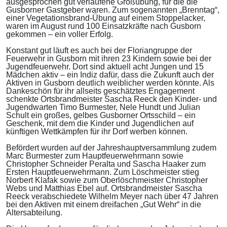
ausgesprochen gut verlaufene Großübung, für die die
Gusborner Gastgeber waren. Zum sogenannten „Brenntag“,
einer Vegetationsbrand-Übung auf einem Stoppelacker,
waren im August rund 100 Einsatzkräfte nach Gusborn
gekommen – ein voller Erfolg.
Konstant gut läuft es auch bei der Floriangruppe der
Feuerwehr in Gusborn mit ihren 23 Kindern sowie bei der
Jugendfeuerwehr. Dort sind aktuell acht Jungen und 15
Mädchen aktiv – ein Indiz dafür, dass die Zukunft auch der
Aktiven in Gusborn deutlich weiblicher werden könnte. Als
Dankeschön für ihr allseits geschätztes Engagement
schenkte Ortsbrandmeister Sascha Reeck den Kinder- und
Jugendwarten Timo Burmester, Nele Hundt und Julian
Schult ein großes, gelbes Gusborner Ortsschild – ein
Geschenk, mit dem die Kinder und Jugendlichen auf
künftigen Wettkämpfen für ihr Dorf werben können.
Befördert wurden auf der Jahreshauptversammlung zudem
Marc Burmester zum Hauptfeuerwehrmann sowie
Christopher Schneider Peralta und Sascha Haaker zum
Ersten Hauptfeuerwehrmann. Zum Löschmeister stieg
Norbert Klafak sowie zum Oberlöschmeister Christopher
Webs und Matthias Ebel auf. Ortsbrandmeister Sascha
Reeck verabschiedete Wilhelm Meyer nach über 47 Jahren
bei den Aktiven mit einem dreifachen „Gut Wehr“ in die
Altersabteilung.