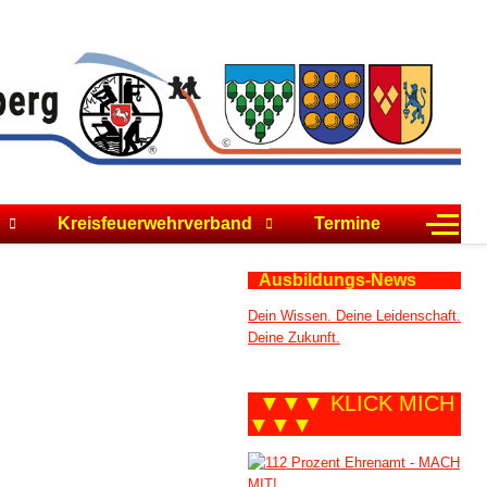
Off-C
Kreisfeuerwehrverband
Termine
Ausbildungs-News
Dein Wissen. Deine Leidenschaft.
Deine Zukunft.
▼▼▼ KLICK MICH
▼▼▼